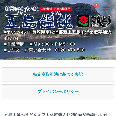
Menu
0
■〒857-4511 長崎県南松浦郡新上五島町浦桑郷字浦浜
1371-1
■営業時間 ＡＭ9：00～ＰＭ5：00
■ご注文・お問い合わせ 0120-478-510
特定商取引法に基づく表記
プライバシーポリシー
五島手延べうどんギフト化粧箱入り250g×6袋×麺つゆ付