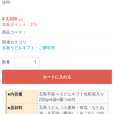
ゆ付
¥ 3,650
税込
加算ポイント：
37
pt
商品コード：
関連カテゴリ
五島うどんギフト・ご贈答用
数量
カートに入れる
五島手延べうどんギフト化粧箱入り
■内容量
250g×6袋×麺つゆ付
五島うどん（小麦粉・食塩・なたね
■原材料
油・大豆油・椿油）・あごだしつゆ