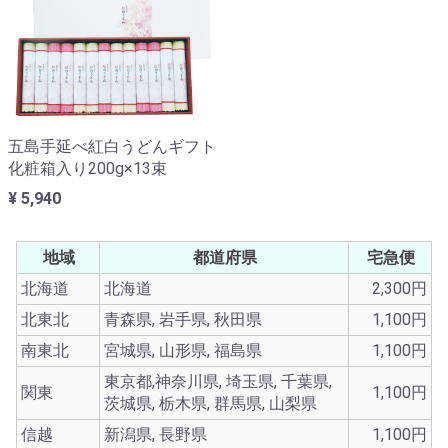
五島手延べ紅白うどんギフト
化粧箱入り200g×13束
¥ 5,940
地域
都道府県
宅急便
北海道
北海道
2,300円
北東北
青森県, 岩手県, 秋田県
1,100円
南東北
宮城県, 山形県, 福島県
1,100円
東京都,神奈川県, 埼玉県, 千葉県,
関東
1,100円
茨城県, 栃木県, 群馬県, 山梨県
信越
新潟県, 長野県
1,100円