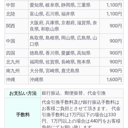
中部
愛知県, 岐阜県, 静岡県, 三重県
1,100円
北陸
富山県, 石川県, 福井県
1,100円
大阪府, 兵庫県, 京都府, 滋賀県, 奈
関西
900円
良県, 和歌山県
鳥取県, 島根県, 岡山県, 広島県, 山
中国
900円
口県
四国
徳島県, 香川県, 愛媛県, 高知県
900円
北九州
福岡県, 佐賀県, 長崎県, 熊本県
900円
南九州
大分県, 宮崎県, 鹿児島県
900円
沖縄
沖縄県
1,600円
銀行振込、郵便振替、代金引換
お支払い方法
代金引換手数料及び銀行振込手数料は
お客様ご負担とさせて頂きます。 代金
手数料
引換手数料は1万円以下の場合は330
円、1万円以上の場合は440円をお客様
負担にてお願い致します。