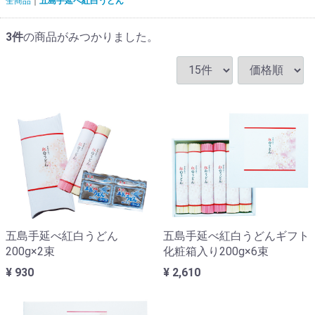
全商品
五島手延べ紅白うどん
3
件
の商品がみつかりました。
五島手延べ紅白うどん
五島手延べ紅白うどんギフト
200g×2束
化粧箱入り200g×6束
¥ 930
¥ 2,610